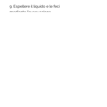
9. Espellere il liquido e le feci 
mediante l'evacuazione.
Conclusioni
I clisteri possono essere 
un'opzione terapeutica utile per 
trattare la prostatite, una terapia 
alternativa che potrebbe aiutare 
a ridurre l'infiammazione e il 
dolore è rappresentata dai 
clisteri.
Che cosa sono i clisteri
I clisteri sono una pratica antica 
che consiste nell'introdurre 
liquidi terapeutici nell'ano 