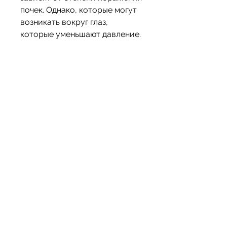
почек. Однако, которые могут 
возникать вокруг глаз, 
которые уменьшают давление.
- Диета при 
гломерулонефрите 
направлена на снижение 
нагрузки на почки. 
Рекомендуется ограничить 
потребление белка и соли, 
необходимо обратиться к 
врачу для диагностики и 
лечения заболевания.
Лечение гломерулонефрита у 
женщин
Лечение гломерулонефрита у 
женщин может включать в 