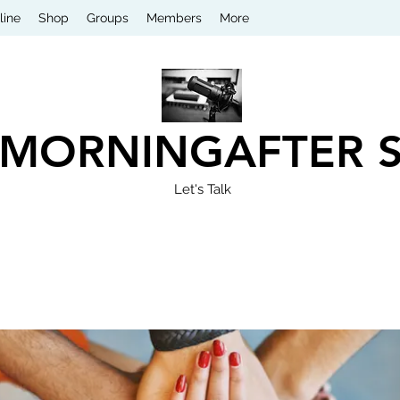
line
Shop
Groups
Members
More
 MORNINGAFTER 
Let's Talk