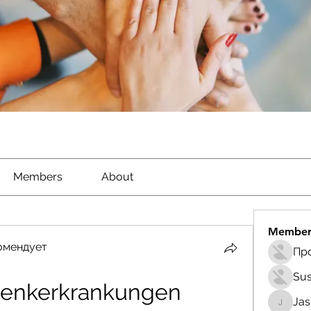
Members
About
Member
омендует
Sus
lenkerkrankungen
Ja
Jasmin