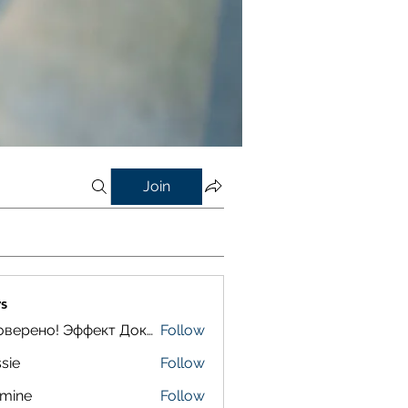
Join
s
Проверено! Эффект Доказан
Follow
sie
Follow
smine
Follow
e