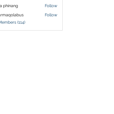
a phinang
Follow
armaqolabus
Follow
qolabus
Members (114)