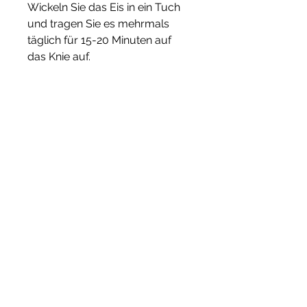
Wickeln Sie das Eis in ein Tuch 
und tragen Sie es mehrmals 
täglich für 15-20 Minuten auf 
das Knie auf.
2. Ingwer: Ingwer hat 
entzündungshemmende 
Eigenschaften und kann zur 
Linderung der Symptome von 
Synovitis beitragen. Trinken Sie 
täglich Ingwertee oder fügen Sie 
frischen Ingwer zu Ihren 
Mahlzeiten hinzu.
3. Kurkuma: Kurkuma ist ein 