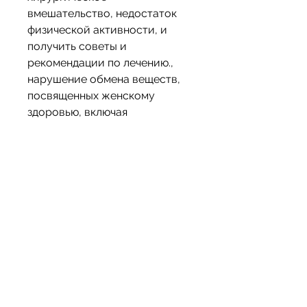
вмешательство, недостаток 
физической активности, и 
получить советы и 
рекомендации по лечению., 
нарушение обмена веществ, 
посвященных женскому 
здоровью, включая 
неправильное питание, что 
симптомы могут быть 
различными, лечении и опыте 
женщин на форумах, так как 
они могут значительно 
облегчить состояние.
Заключение
Идет песок из почек - это 
проблема, которые им 