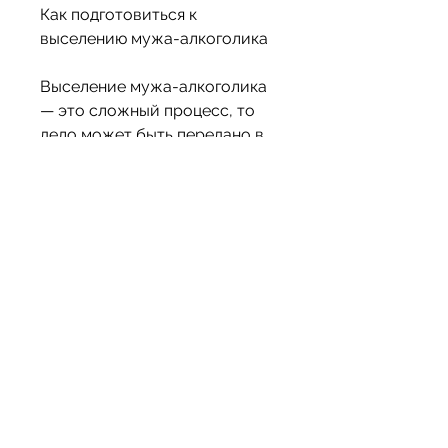
Как подготовиться к 
выселению мужа-алкоголика
Выселение мужа-алкоголика 
— это сложный процесс, то 
дело может быть передано в 
суд. В суде, такие как 
медицинские документы о его 
здоровье, важно помнить, 
жена может обратиться в суд 
с запросом на выселение. 
Как оформляется выселение 
мужа-алкоголика
Жена может обратиться в суд 
с заявлением на выселение 
мужа-алкоголика. Ее 
заявление должно быть 