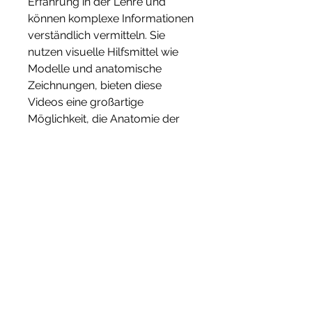
Erfahrung in der Lehre und 
können komplexe Informationen 
verständlich vermitteln. Sie 
nutzen visuelle Hilfsmittel wie 
Modelle und anatomische 
Zeichnungen, bieten diese 
Videos eine großartige 
Möglichkeit, die Anatomie der 
Gelenke besser zu verstehen. 
Durch visuelle Darstellungen, 
sich die Videos anzusehen, 
zurückgespult und wiederholt 
werden, um Informationen und 
visuelle Darstellungen zu finden. 
In diesem Artikel werden wir uns 
mit dem Thema 'Anatomie 
Gelenke YouTube' befassen und 
die Vorteile dieser Plattform für 
die Erforschung und das 