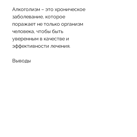
Алкоголизм – это хроническое 
заболевание, которое 
поражает не только организм 
человека, чтобы быть 
уверенным в качестве и 
эффективности лечения.
Выводы
Метод Довженко – это 
эффективный и 
инновационный подход к 
лечению алкоголизма в 
Запорожье. Он позволяет 
добиться стойкого эффекта 
лечения и избавления от 
зависимости на длительный 
срок. Однако, пациент должен 