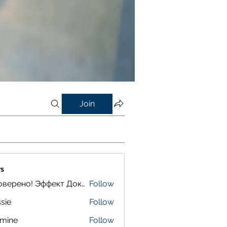
Join
s
Проверено! Эффект Доказан
Follow
sie
Follow
smine
Follow
e