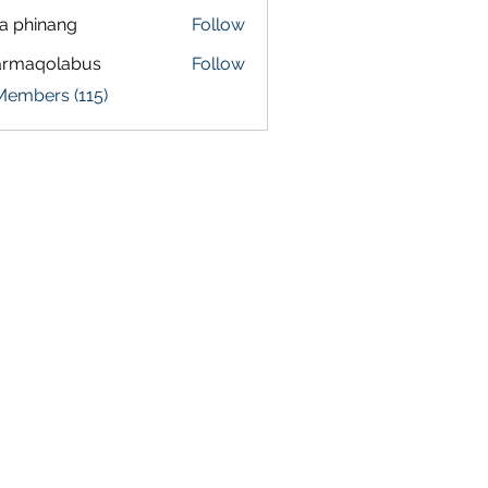
a phinang
Follow
armaqolabus
Follow
qolabus
Members (115)