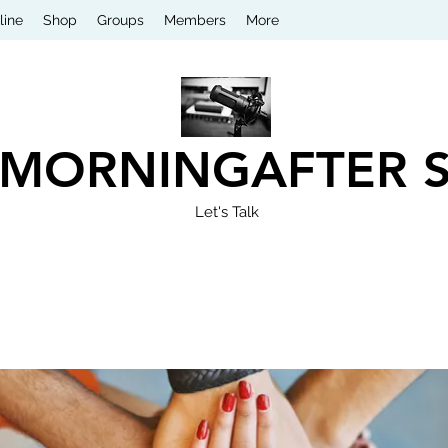
line
Shop
Groups
Members
More
 MORNINGAFTER 
Let's Talk