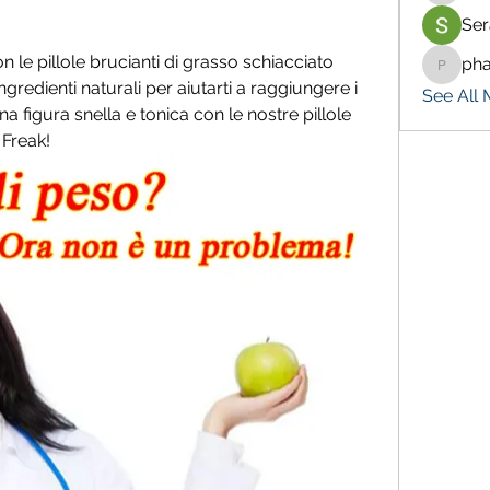
Ser
 le pillole brucianti di grasso schiacciato 
ph
pharma
ngredienti naturali per aiutarti a raggiungere i 
See All 
 una figura snella e tonica con le nostre pillole 
 Freak!