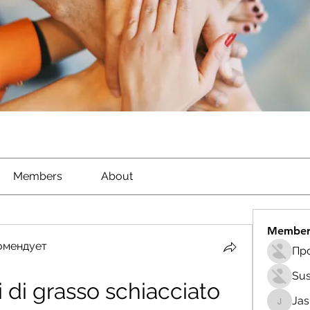
Members
About
Member
омендует
Sus
i di grasso schiacciato 
Ja
Jasmin