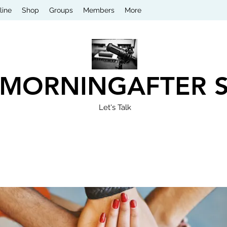
line
Shop
Groups
Members
More
 MORNINGAFTER 
Let's Talk