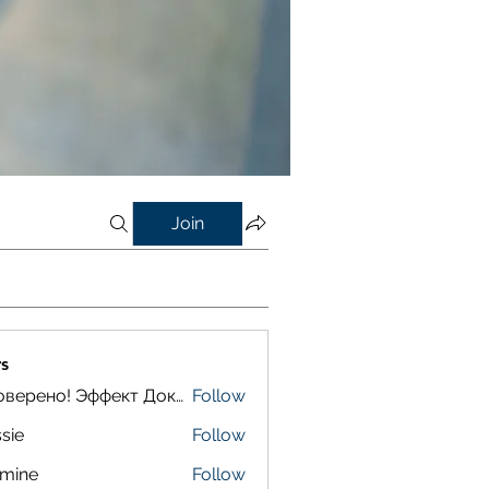
Join
s
Проверено! Эффект Доказан
Follow
sie
Follow
smine
Follow
e