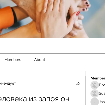
Members
About
Member
омендует
Sus
ловека из запоя он 
Ja
Jasmin