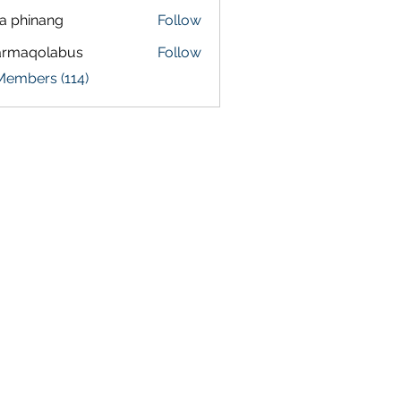
a phinang
Follow
armaqolabus
Follow
qolabus
Members (114)