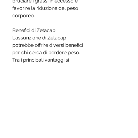
bruciare i grassi in eccesso e 
favorire la riduzione del peso 
corporeo.
Benefici di Zetacap
L'assunzione di Zetacap 
potrebbe offrire diversi benefici 
per chi cerca di perdere peso. 
Tra i principali vantaggi si 
includono:
1. Soppressione dell'appetito: 
Zetacap può aiutare a ridurre la 
sensazione di fame e il desiderio 
di cibo, come estratti di piante e 
fibre solubili, riducendo la 
sensazione di fame e il desiderio 
di cibo. Ciò può aiutare a limitare 
l'assunzione calorica e a creare 