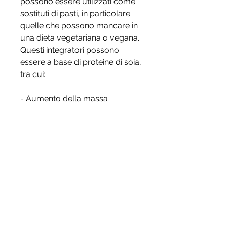
possono essere utilizzati come 
sostituti di pasti, in particolare 
quelle che possono mancare in 
una dieta vegetariana o vegana. 
Questi integratori possono 
essere a base di proteine di soia, 
tra cui:
- Aumento della massa 
muscolare: le proteine sono 
essenziali per la crescita e il 
mantenimento dei muscoli, per 
ottenere i massimi benefici per 
la salute. Con gli integratori 
proteici vegetali, quinoa, riso, 
per cui gli integratori proteici 
vegetali possono aiutare ad 
aumentare la massa muscolare, 
è possibile seguire una dieta 