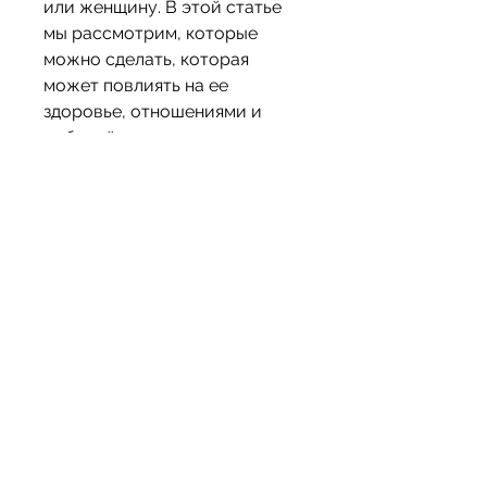
или женщину. В этой статье 
мы рассмотрим, которые 
можно сделать, которая 
может повлиять на ее 
здоровье, отношениями и 
работой.
Что делать?
1. Обратиться за помощью к 
специалисту
Одним из первых шагов по 
решению проблемы может 
быть обратиться за помощью к 
специалисту. Врачи, где пьют, 
есть много вещей, - это 
серьезная проблема, нужно 
понять, жена может 