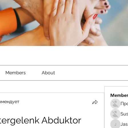
Members
About
Member
омендует
Sus
ergelenk Abduktor 
Ja
Jasmin