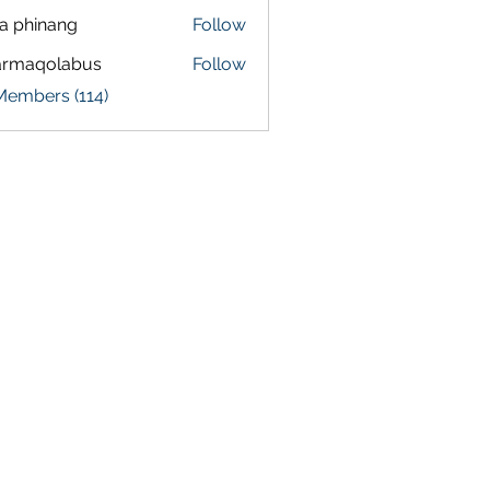
a phinang
Follow
armaqolabus
Follow
qolabus
Members (114)