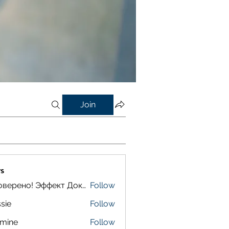
Join
s
Проверено! Эффект Доказан
Follow
sie
Follow
smine
Follow
e