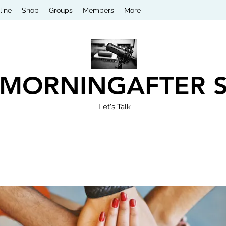
line
Shop
Groups
Members
More
 MORNINGAFTER 
Let's Talk