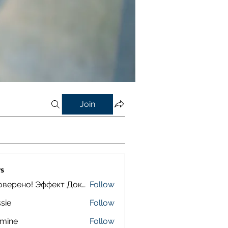
Join
s
Проверено! Эффект Доказан
Follow
sie
Follow
smine
Follow
e