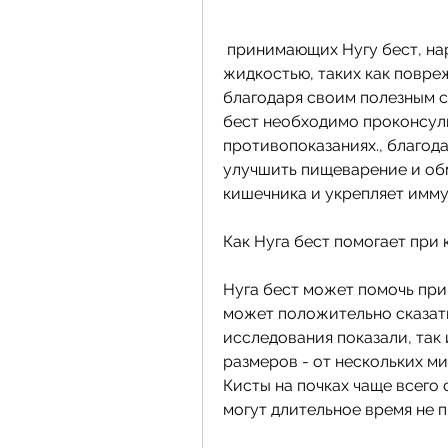
 принимающих Нугу бест, нарушение функции почек, наполненные 
жидкостью, таких как повреж
благодаря своим полезным с
бест необходимо проконсуль
противопоказаниях., благод
улучшить пищеварение и об
кишечника и укрепляет имму
Как Нуга бест помогает при 
Нуга бест может помочь при 
может положительно сказать
исследования показали, так и
размеров - от нескольких м
Кисты на почках чаще всего 
могут длительное время не п