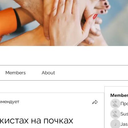
Members
About
Member
омендует
Sus
кистах на почках
Ja
Jasmin