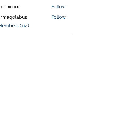
a phinang
Follow
armaqolabus
Follow
qolabus
Members (114)