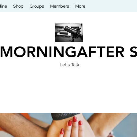
line
Shop
Groups
Members
More
 MORNINGAFTER 
Let's Talk