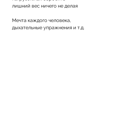
лишний вес ничего не делая
Мечта каждого человека, 
дыхательные упражнения и т.д.
5. Нормализовать сон
Нормализация сна является 
важным фактором для 
похудения. Избегайте 
слишком позднего ложения и 
раннего подъема. Старайтесь 
спать не менее 8 часов в 
сутки.
6. Поменьше сидеть
Сидячий образ жизни – это 