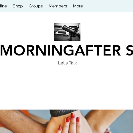
line
Shop
Groups
Members
More
 MORNINGAFTER 
Let's Talk