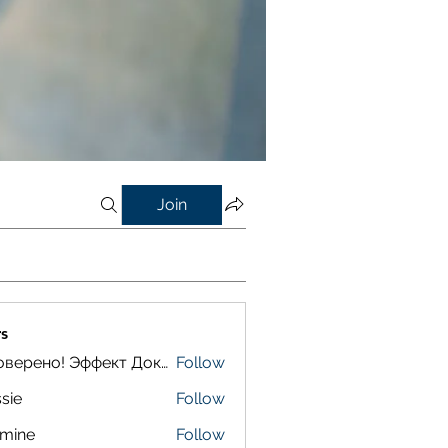
Join
s
Проверено! Эффект Доказан
Follow
sie
Follow
smine
Follow
e