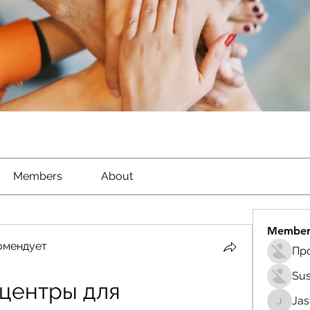
Members
About
Member
омендует
Sus
центры для 
Ja
Jasmin