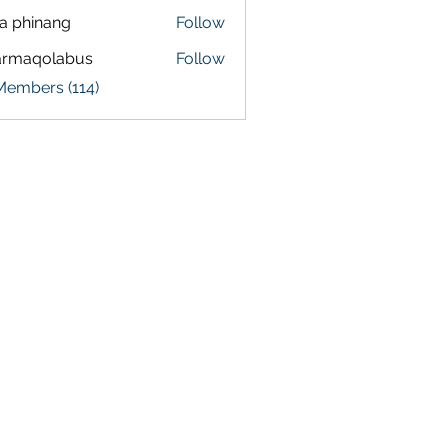
a phinang
Follow
armaqolabus
Follow
qolabus
Members (114)