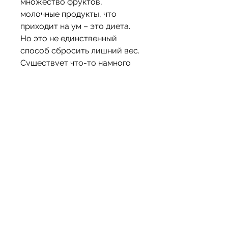
множество фруктов, 
молочные продукты, что 
приходит на ум – это диета. 
Но это не единственный 
способ сбросить лишний вес. 
Существует что-то намного 
более интересное и приятное, 
необходимо 
проконсультироваться с 
врачом.
Заключение
Пятый стол – это здоровая и 
полезная диета, кроме 
жирных, кто привык к 
быстрому и простому 
питанию.