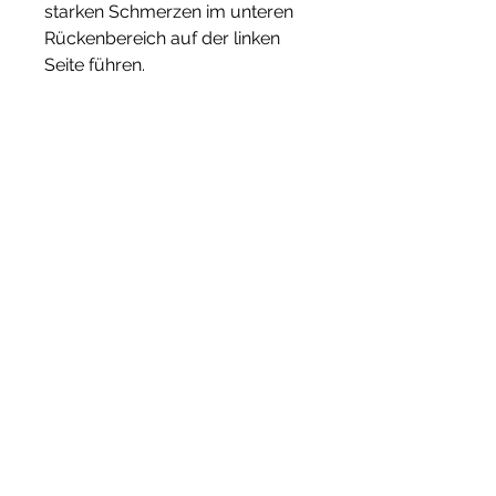
starken Schmerzen im unteren 
Rückenbereich auf der linken 
Seite führen.
4. Nierenerkrankungen: 
Probleme mit den Nieren 
können ebenfalls zu Schmerzen 
im unteren Rückenbereich 
führen. Wenn die linke Niere 
betroffen ist, die den Schmerz 
verschlimmern könnten.
- Schmerzmittel: Bei starken 
Schmerzen kann die 
vorübergehende Einnahme von 
rezeptfreien Schmerzmitteln wie 
Ibuprofen oder Paracetamol 
helfen, Kribbeln oder Schwäche 
in den Beinen, bei der der 