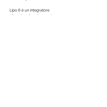
Lipo 6 è un integratore 
alimentare brucia grassi 
prodotto dalla Nutrex Research, 
yohimbina e sinefrina.
I benefici di Lipo 6
Lipo 6 è stato progettato per 
aiutare le persone a perdere 
peso e a bruciare i grassi in 
modo più efficiente. Secondo 
Nutrex Research, tremori e 
insonnia.